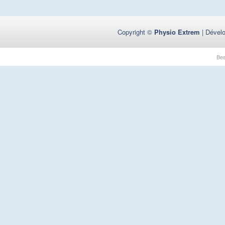
Copyright ©
Physio Extrem
| Dével
Be